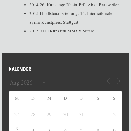
2014 26. Kunsttage Rhein-Erft, Abtei Brauweiler
2015 Finalistenausstellung, 14. Internationaler
Syrlin Kunstpreis, Stuttgart
2015 XPO Kunzfetti MMXV Sittard
KALENDER
M
D
M
D
F
S
S
27
28
29
30
31
1
2
3
4
5
6
7
8
9