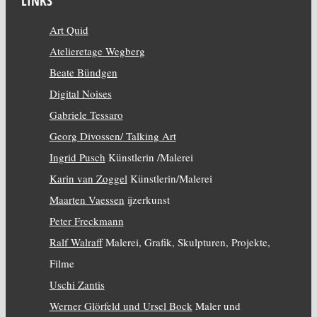
LINKS
Art Quid
Atelieretage Wegberg
Beate Bündgen
Digital Noises
Gabriele Tessaro
Georg Divossen/ Talking Art
Ingrid Pusch
Künstlerin /Malerei
Karin van Zoggel
Künstlerin/Malerei
Maarten Vaessen
ijzerkunst
Peter Freckmann
Ralf Walraff
Malerei, Grafik, Skulpturen, Projekte,
Filme
Uschi Zantis
Werner Glörfeld und Ursel Bock
Maler und