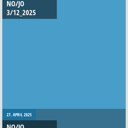
NO/JO
3/12_2025
27. APRIL 2025
NO/JO