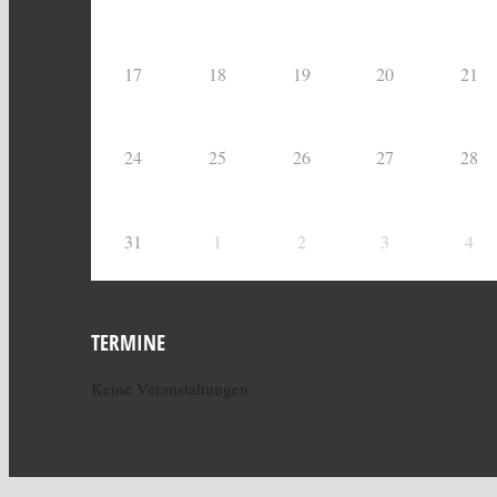
17
18
19
20
21
24
25
26
27
28
31
1
2
3
4
TERMINE
Keine Veranstaltungen