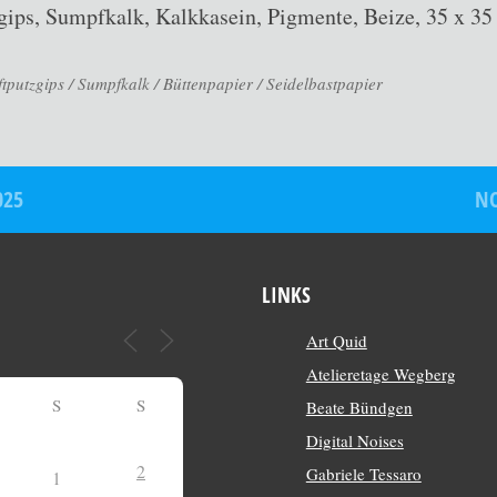
zgips, Sumpfkalk, Kalkkasein, Pigmente, Beize, 35 x 3
putzgips / Sumpfkalk / Büttenpapier / Seidelbastpapier
025
NO
LINKS
Art Quid
Atelieretage Wegberg
S
S
Beate Bündgen
Digital Noises
2
Gabriele Tessaro
1