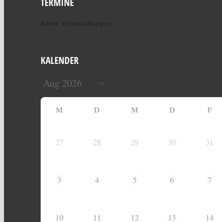
TERMINE
Keine Veranstaltungen
KALENDER
M
D
M
D
F
27
28
29
30
31
3
4
5
6
7
10
11
12
13
14