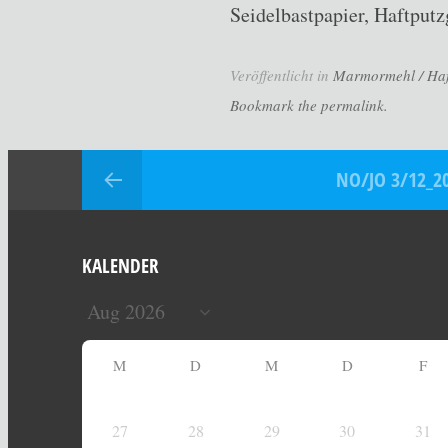
Seidelbastpapier, Haftput
Veröffentlicht in
Marmormehl / Haft
Bookmark the permalink.
NO/JO 3/12_2
KALENDER
M
D
M
D
F
27
28
29
30
31