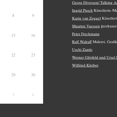
Georg Divossen/ Talking A
Ingrid Pusch
Künstlerin /Ma
8
9
Karin van Zoggel
Künstleri
Maarten Vaessen
ijzerkunst
Peter Freckmann
15
16
Ralf Walraff
Malerei, Grafik
Uschi Zantis
22
23
Werner Glörfeld und Ursel
Wilfried Kleiber
29
30
5
6