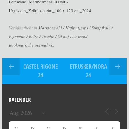
Leinwand_Marmormehl_Basalt -
Urgestein_Zelluloseleim_100 x 120 cm_2024
Veröffentlicht in
Marmormehl / Haftputzgips / Sumpfkalk /
Pigmente / Beize / Tusche / Öl auf Leinwand
Bookmark the permalink.
CASTEL RIGONE
ETRUSKER/NORA
24
24
KALENDER
M
D
M
D
F
S
S