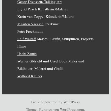
Georg Divossen/ Talking Art
Ingrid Pusch
Künstlerin /Malerei
Karin van Zoggel
Künstlerin/Malerei
Maarten Vaessen
ijzerkunst
Peter Freckmann
Ralf Walraff
Malerei, Grafik, Skulpturen, Projekte,
Filme
Uschi Zantis
Werner Glörfeld und Ursel Bock
Maler und
Bildhauer_Malerei und Grafik
Wilfried Kleiber
Proudly powered by WordPress
Theme: Pictorico von
WordPress.com
.