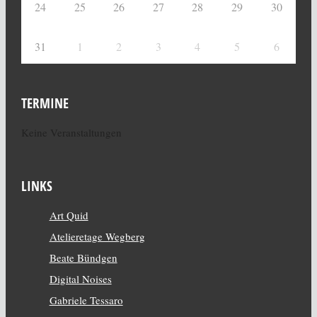
24
25
26
27
28
29
30
31
1
2
3
4
5
6
TERMINE
Keine Veranstaltungen
LINKS
Art Quid
Atelieretage Wegberg
Beate Bündgen
Digital Noises
Gabriele Tessaro