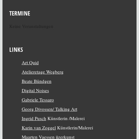
TERMINE
Keine Veranstaltungen
LINKS
Art Quid
Atelieretage Wegberg
Beate Bündgen
Digital Noises
Gabriele Tessaro
Georg Divossen/ Talking Art
Ingrid Pusch
Künstlerin /Malerei
Karin van Zoggel
Künstlerin/Malerei
Maarten Vaessen
ijzerkunst