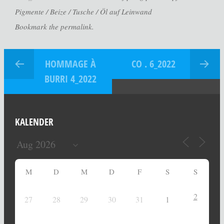
Pigmente / Beize / Tusche / Öl auf Leinwand
Bookmark the permalink.
HOMMAGE À
CO . 6_2022
BURRI 4_2022
KALENDER
M
D
M
D
F
S
S
2
27
28
29
30
31
1