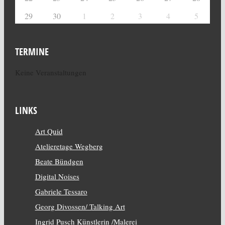
29
30
1
2
3
4
5
TERMINE
Keine Veranstaltungen
LINKS
Art Quid
Atelieretage Wegberg
Beate Bündgen
Digital Noises
Gabriele Tessaro
Georg Divossen/ Talking Art
Ingrid Pusch
Künstlerin /Malerei