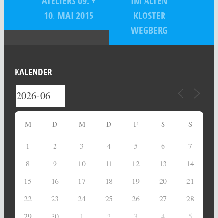
ATELIERS 09. +
IM ALTEN
10. MAI 2015
KLOSTER
WEGBERG
KALENDER
M
D
M
D
F
S
S
1
2
3
4
5
6
7
8
9
10
11
12
13
14
15
16
17
18
19
20
21
22
23
24
25
26
27
28
29
30
1
2
3
4
5