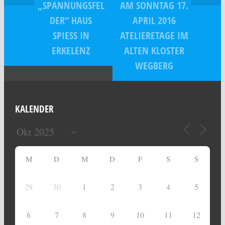
„SPANNUNGSFEL
AM SONNTAG 17.
DER“ HAUS
APRIL 2016
SPIESS IN
ATELIERETAGE IM
ERKELENZ
ALTEN KLOSTER
WEGBERG
KALENDER
M
D
M
D
F
S
S
29
30
1
2
3
4
5
6
7
8
9
10
11
12