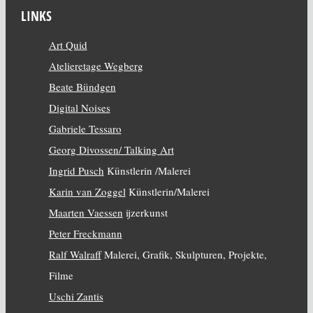
LINKS
Art Quid
Atelieretage Wegberg
Beate Bündgen
Digital Noises
Gabriele Tessaro
Georg Divossen/ Talking Art
Ingrid Pusch
Künstlerin /Malerei
Karin van Zoggel
Künstlerin/Malerei
Maarten Vaessen
ijzerkunst
Peter Freckmann
Ralf Walraff
Malerei, Grafik, Skulpturen, Projekte,
Filme
Uschi Zantis