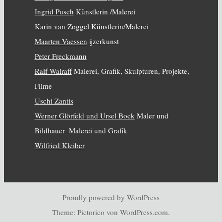
Ingrid Pusch
Künstlerin /Malerei
Karin van Zoggel
Künstlerin/Malerei
Maarten Vaessen
ijzerkunst
Peter Freckmann
Ralf Walraff
Malerei, Grafik, Skulpturen, Projekte,
Filme
Uschi Zantis
Werner Glörfeld und Ursel Bock
Maler und
Bildhauer_Malerei und Grafik
Wilfried Kleiber
Proudly powered by WordPress
Theme: Pictorico von
WordPress.com
.