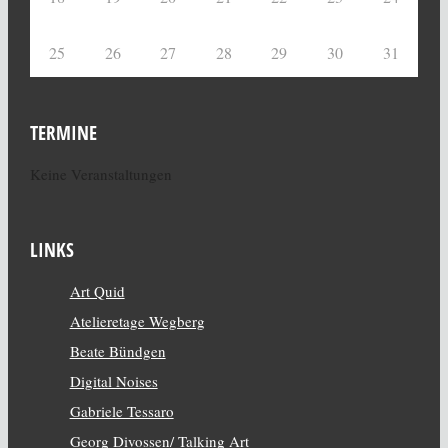
25
26
27
28
29
30
31
TERMINE
Keine Veranstaltungen
LINKS
Art Quid
Atelieretage Wegberg
Beate Bündgen
Digital Noises
Gabriele Tessaro
Georg Divossen/ Talking Art