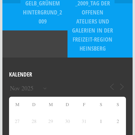
GELB_GRÜNEM
_2009_TAG DER
HINTERGRUND_2
OFFENEN
009
ATELIERS UND
GALERIEN IN DER
FREIZEIT-REGION
HEINSBERG
KALENDER
M
D
M
D
F
S
S
27
28
29
30
31
1
2