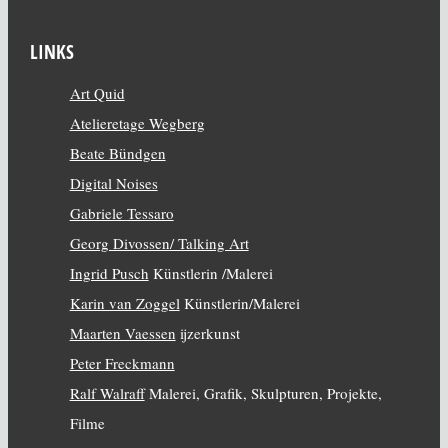
LINKS
Art Quid
Atelieretage Wegberg
Beate Bündgen
Digital Noises
Gabriele Tessaro
Georg Divossen/ Talking Art
Ingrid Pusch
Künstlerin /Malerei
Karin van Zoggel
Künstlerin/Malerei
Maarten Vaessen
ijzerkunst
Peter Freckmann
Ralf Walraff
Malerei, Grafik, Skulpturen, Projekte,
Filme