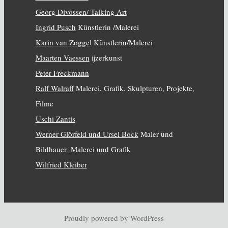
Georg Divossen/ Talking Art
Ingrid Pusch
Künstlerin /Malerei
Karin van Zoggel
Künstlerin/Malerei
Maarten Vaessen
ijzerkunst
Peter Freckmann
Ralf Walraff
Malerei, Grafik, Skulpturen, Projekte,
Filme
Uschi Zantis
Werner Glörfeld und Ursel Bock
Maler und
Bildhauer_Malerei und Grafik
Wilfried Kleiber
Proudly powered by WordPress