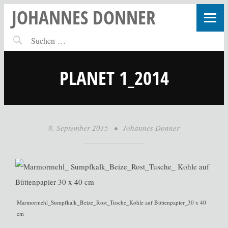
JOHANNES DONNER
PLANET 1_2014
8. September 2015
•
Johannes Donner
Marmormehl_Sumpfkalk_Beize_Rost_Tusche_Kohle auf Büttenpapier_30 x 40
cm