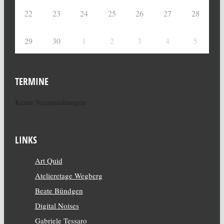
22
23
24
25
26
27
28
29
30
1
2
3
4
5
TERMINE
Keine Veranstaltungen
LINKS
Art Quid
Atelieretage Wegberg
Beate Bündgen
Digital Noises
Gabriele Tessaro