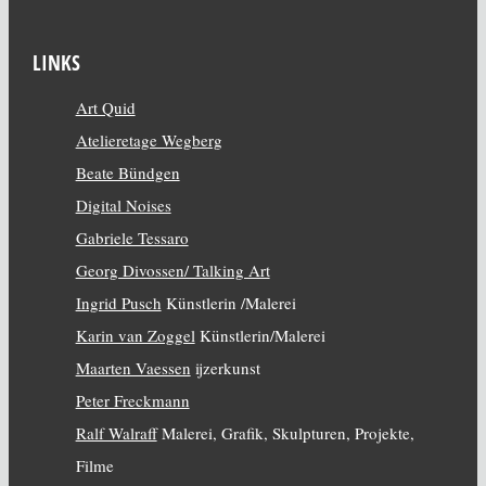
LINKS
Art Quid
Atelieretage Wegberg
Beate Bündgen
Digital Noises
Gabriele Tessaro
Georg Divossen/ Talking Art
Ingrid Pusch
Künstlerin /Malerei
Karin van Zoggel
Künstlerin/Malerei
Maarten Vaessen
ijzerkunst
Peter Freckmann
Ralf Walraff
Malerei, Grafik, Skulpturen, Projekte,
Filme