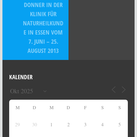
DONNER IN DER
KLINIK FÜR
NATURHEILKUND
E IN ESSEN VOM
7. JUNI – 25.
AUGUST 2013
KALENDER
M
D
M
D
F
S
S
29
30
1
2
3
4
5