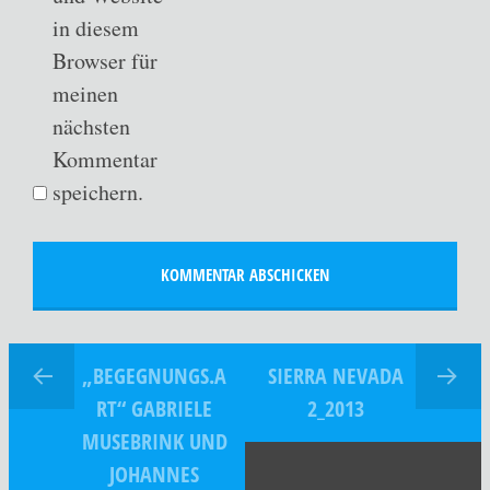
in diesem
Browser für
meinen
nächsten
Kommentar
speichern.
„BEGEGNUNGS.A
SIERRA NEVADA
RT“ GABRIELE
2_2013
MUSEBRINK UND
JOHANNES