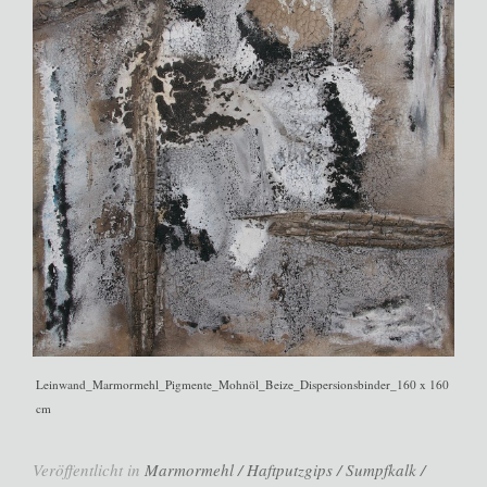
Leinwand_Marmormehl_Pigmente_Mohnöl_Beize_Dispersionsbinder_160 x 160
cm
Veröffentlicht in
Marmormehl / Haftputzgips / Sumpfkalk /