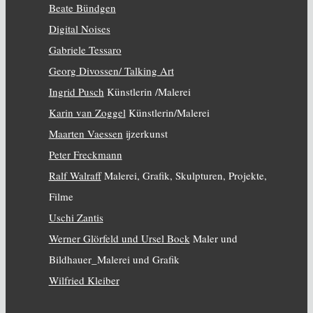
Beate Bündgen
Digital Noises
Gabriele Tessaro
Georg Divossen/ Talking Art
Ingrid Pusch
Künstlerin /Malerei
Karin van Zoggel
Künstlerin/Malerei
Maarten Vaessen
ijzerkunst
Peter Freckmann
Ralf Walraff
Malerei, Grafik, Skulpturen, Projekte,
Filme
Uschi Zantis
Werner Glörfeld und Ursel Bock
Maler und
Bildhauer_Malerei und Grafik
Wilfried Kleiber