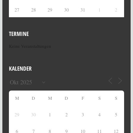
27
28
29
30
31
1
2
TERMINE
Keine Veranstaltungen
KALENDER
M
D
M
D
F
S
S
29
30
1
2
3
4
5
6
7
8
9
10
11
12