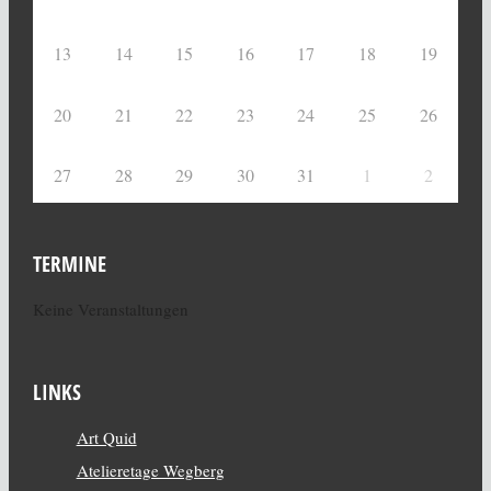
13
14
15
16
17
18
19
20
21
22
23
24
25
26
27
28
29
30
31
1
2
TERMINE
Keine Veranstaltungen
LINKS
Art Quid
Atelieretage Wegberg