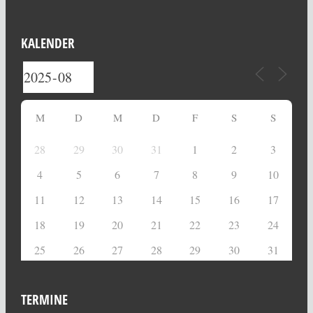
KALENDER
M
D
M
D
F
S
S
28
29
30
31
1
2
3
4
5
6
7
8
9
10
11
12
13
14
15
16
17
18
19
20
21
22
23
24
25
26
27
28
29
30
31
TERMINE