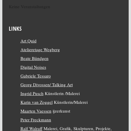
Keine Veranstaltungen
LINKS
Art Quid
Atelieretage Wegberg
Beate Bündgen
Digital Noises
Gabriele Tessaro
Georg Divossen/ Talking Art
Ingrid Pusch
Künstlerin /Malerei
Karin van Zoggel
Künstlerin/Malerei
Maarten Vaessen
ijzerkunst
Peter Freckmann
Ralf Walraff
Malerei, Grafik, Skulpturen, Projekte,