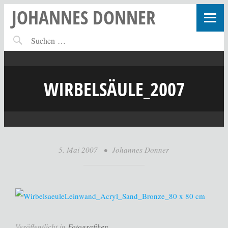
JOHANNES DONNER
WIRBELSÄULE_2007
5. Mai 2007
•
Johannes Donner
Leinwand_Acryl_Sand_Bronze_80 x 80 cm
Veröffentlicht in
Fotografiken