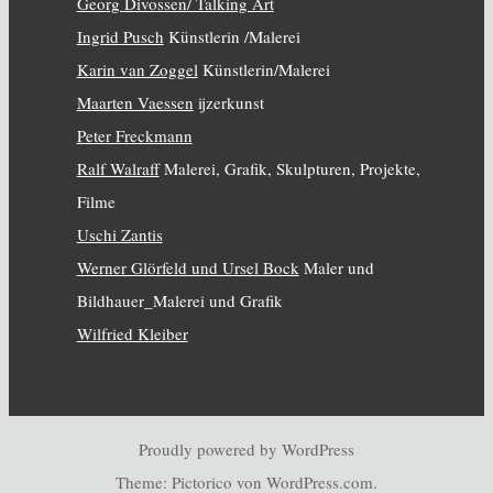
Georg Divossen/ Talking Art
Ingrid Pusch
Künstlerin /Malerei
Karin van Zoggel
Künstlerin/Malerei
Maarten Vaessen
ijzerkunst
Peter Freckmann
Ralf Walraff
Malerei, Grafik, Skulpturen, Projekte,
Filme
Uschi Zantis
Werner Glörfeld und Ursel Bock
Maler und
Bildhauer_Malerei und Grafik
Wilfried Kleiber
Proudly powered by WordPress
Theme: Pictorico von
WordPress.com
.