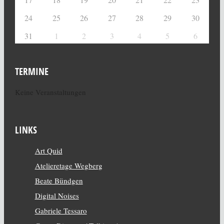
24
25
26
27
28
29
30
31
1
2
3
4
5
6
TERMINE
Keine Veranstaltungen
LINKS
Art Quid
Atelieretage Wegberg
Beate Bündgen
Digital Noises
Gabriele Tessaro