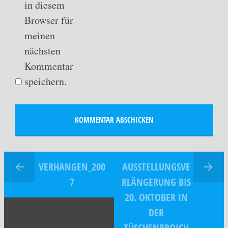
in diesem
Browser für
meinen
nächsten
Kommentar
speichern.
VERHANGEN_200
AUSSTELLUNGSVE
7
RLÄNGERUNG BIS
20. OKTOBER IN
DER
TÜSCHENBROICH