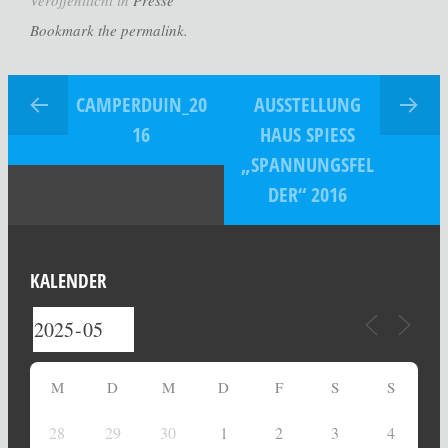
Veröffentlicht in
Presse
Bookmark the permalink.
CAMPERDUIN_20
AUSSTELLUNG
16
HAUS SPIESS
„SPANNUNGSFEL
DER“ 2016
KALENDER
M
D
M
D
F
S
S
28
29
30
1
2
3
4