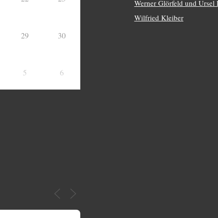
Werner Glörfeld und Ursel
Wilfried Kleiber
29
30
5
6