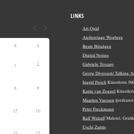
LINKS
Art Quid
Atelieretage Wegberg
S
S
Beate Bündgen
Digital Noises
2
Gabriele Tessaro
1
Georg Divossen/ Talking A
Ingrid Pusch
Künstlerin /Ma
8
9
Karin van Zoggel
Künstleri
Maarten Vaessen
ijzerkunst
Peter Freckmann
15
16
Ralf Walraff
Malerei, Grafik
Uschi Zantis
22
23