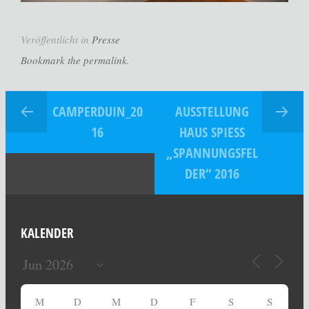
Veröffentlicht in
Presse
Bookmark the permalink.
CAMPERDUIN_20
AUSSTELLUNG
16
HAUS SPIESS
„SPANNUNGSFEL
DER“ 2016
KALENDER
M
D
M
D
F
S
S