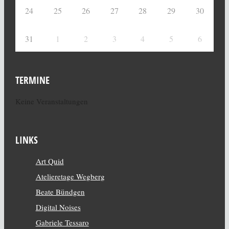
24
25
26
27
28
29
30
31
1
2
3
4
5
6
TERMINE
Keine Veranstaltungen
LINKS
Art Quid
Atelieretage Wegberg
Beate Bündgen
Digital Noises
Gabriele Tessaro