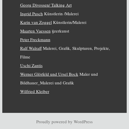
Georg Divossen/ Talking Art
Ingrid Pusch
Künstlerin /Malerei
Karin van Zoggel
Künstlerin/Malerei
Maarten Vaessen
ijzerkunst
Peter Freckmann
Ralf Walraff
Malerei, Grafik, Skulpturen, Projekte,
Filme
Uschi Zantis
Werner Glörfeld und Ursel Bock
Maler und
Bildhauer_Malerei und Grafik
Wilfried Kleiber
Proudly powered by WordPress