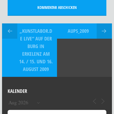
„KUNSTLABOR.D
AUPS_2009
E LIVE“ AUF DER
BURG IN
ERKELENZ AM
14. / 15. UND 16.
AUGUST 2009
KALENDER