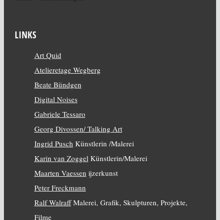
LINKS
Art Quid
Atelieretage Wegberg
Beate Bündgen
Digital Noises
Gabriele Tessaro
Georg Divossen/ Talking Art
Ingrid Pusch
Künstlerin /Malerei
Karin van Zoggel
Künstlerin/Malerei
Maarten Vaessen
ijzerkunst
Peter Freckmann
Ralf Walraff
Malerei, Grafik, Skulpturen, Projekte,
Filme