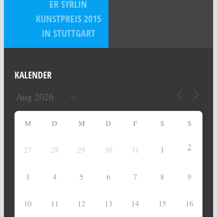
ER SYRLIN
KUNSTPREIS 2015
IN STUTTGART
KALENDER
M
D
M
D
F
S
S
2
27
28
29
30
31
1
3
4
5
6
7
8
9
10
11
12
13
14
15
16