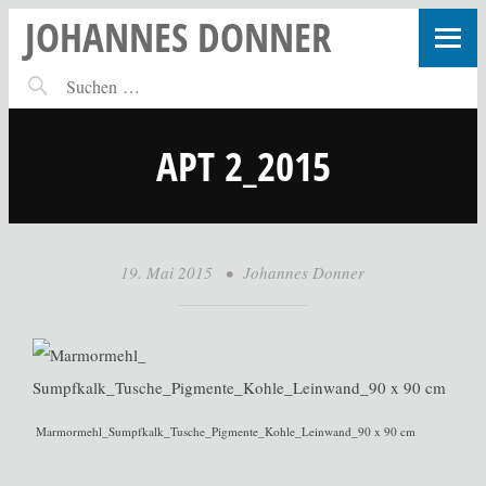
JOHANNES DONNER
APT 2_2015
19. Mai 2015
•
Johannes Donner
Marmormehl_Sumpfkalk_Tusche_Pigmente_Kohle_Leinwand_90 x 90 cm