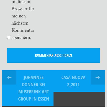
in diesem
Browser für
meinen
nächsten
Kommentar
speichern.
JOHANNES
CASA NUOVA
DONNER BEI
2_2011
MUSEBRINK ART
GROUP IN ESSEN