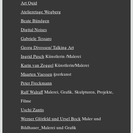
Art Quid
Atelieretage Wegberg
Beate Bündgen
Digital Noises
Gabriele Tessaro
Georg Divossen/ Talking Art
Ingrid Pusch
Künstlerin /Malerei
Karin van Zoggel
Künstlerin/Malerei
Maarten Vaessen
ijzerkunst
Peter Freckmann
Ralf Walraff
Malerei, Grafik, Skulpturen, Projekte,
Filme
Uschi Zantis
Werner Glörfeld und Ursel Bock
Maler und
Bildhauer_Malerei und Grafik