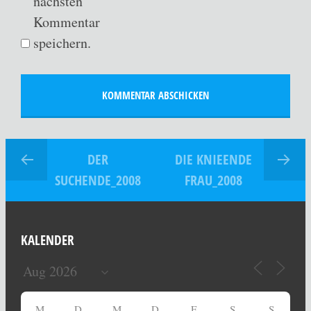
nächsten
Kommentar
speichern.
DER
DIE KNIEENDE
SUCHENDE_2008
FRAU_2008
KALENDER
M
D
M
D
F
S
S