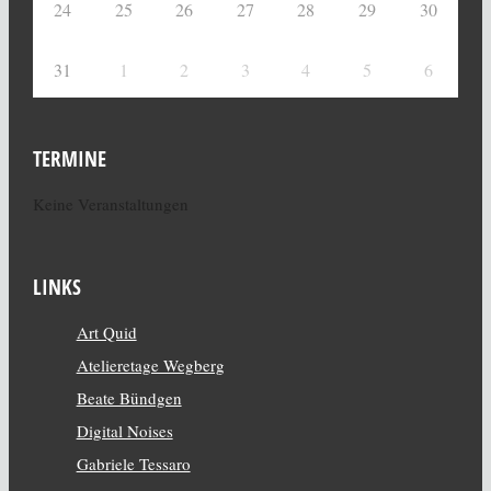
24
25
26
27
28
29
30
31
1
2
3
4
5
6
TERMINE
Keine Veranstaltungen
LINKS
Art Quid
Atelieretage Wegberg
Beate Bündgen
Digital Noises
Gabriele Tessaro