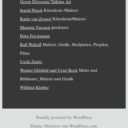
Georg Divossen/ Talking Art
Ingrid Pusch
Künstlerin /Malerei
Karin van Zoggel
Künstlerin/Malerei
Maarten Vaessen
ijzerkunst
Peter Freckmann
Ralf Walraff
Malerei, Grafik, Skulpturen, Projekte,
Filme
Uschi Zantis
Werner Glörfeld und Ursel Bock
Maler und
Bildhauer_Malerei und Grafik
Wilfried Kleiber
Proudly powered by WordPress
Theme: Pictorico von
WordPress.com
.