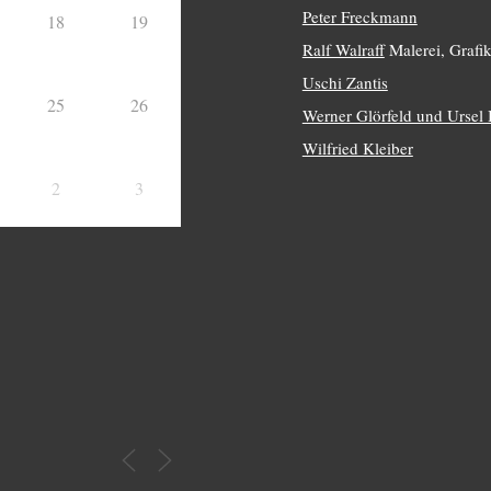
Peter Freckmann
18
19
Ralf Walraff
Malerei, Grafik
Uschi Zantis
25
26
Werner Glörfeld und Ursel
Wilfried Kleiber
2
3