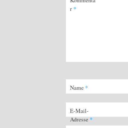
Kommenta
r
*
Name
*
E-Mail-
Adresse
*