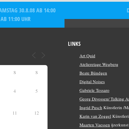
MSTAG 30.8.08 AB 14:00
 AB 11:00 UHR
LINKS
Art Quid
Atelieretage Wegberg
S
S
Beate Bündgen
Digital Noises
Gabriele Tessaro
4
5
Georg Divossen/ Talking A
Ingrid Pusch
Künstlerin /Ma
11
12
Karin van Zoggel
Künstleri
Maarten Vaessen
ijzerkunst