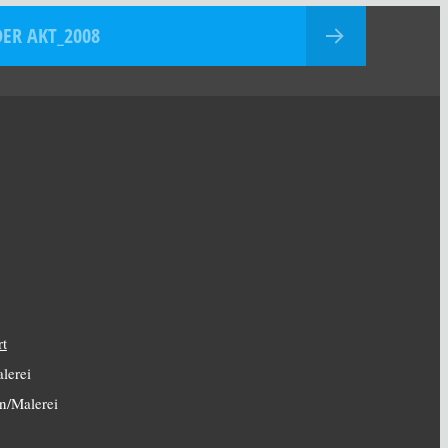
DER AKT_2008
rt
lerei
n/Malerei