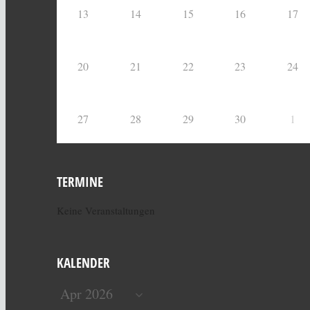
13
14
15
16
17
20
21
22
23
24
27
28
29
30
1
TERMINE
Keine Veranstaltungen
KALENDER