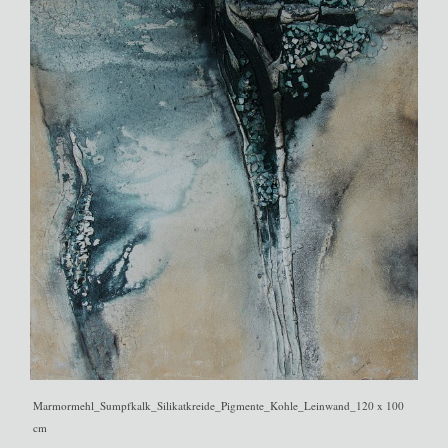
Marmormehl_Sumpfkalk_Silikatkreide_Pigmente_Kohle_Leinwand_120 x 100
cm