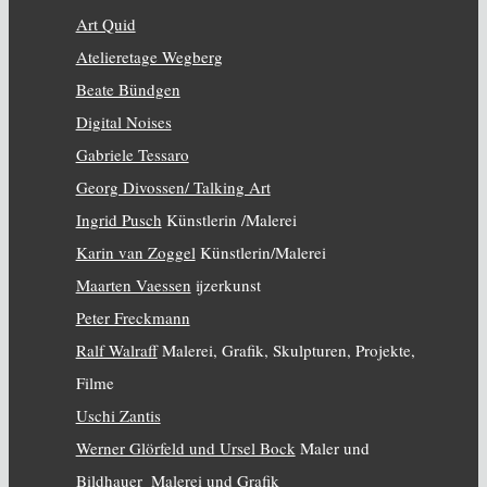
Art Quid
Atelieretage Wegberg
Beate Bündgen
Digital Noises
Gabriele Tessaro
Georg Divossen/ Talking Art
Ingrid Pusch
Künstlerin /Malerei
Karin van Zoggel
Künstlerin/Malerei
Maarten Vaessen
ijzerkunst
Peter Freckmann
Ralf Walraff
Malerei, Grafik, Skulpturen, Projekte,
Filme
Uschi Zantis
Werner Glörfeld und Ursel Bock
Maler und
Bildhauer_Malerei und Grafik