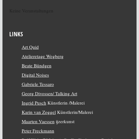
Keine Veranstaltungen
LINKS
Art Quid
Atelieretage Wegberg
Beate Bündgen
Digital Noises
Gabriele Tessaro
Georg Divossen/ Talking Art
Ingrid Pusch
Künstlerin /Malerei
Karin van Zoggel
Künstlerin/Malerei
Maarten Vaessen
ijzerkunst
Peter Freckmann