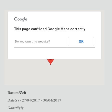
This page can't load Google Maps correctly.
Lokomotiv Vaerkstedet Kopenhagen
OK
Do you own this website?
Otto Bussens Vej 5A - DK-2450 Copenhagen
SV
Veranstaltungen
Datum/Zeit
Date(s) - 27/04/2017 - 30/04/2017
Ganztägig