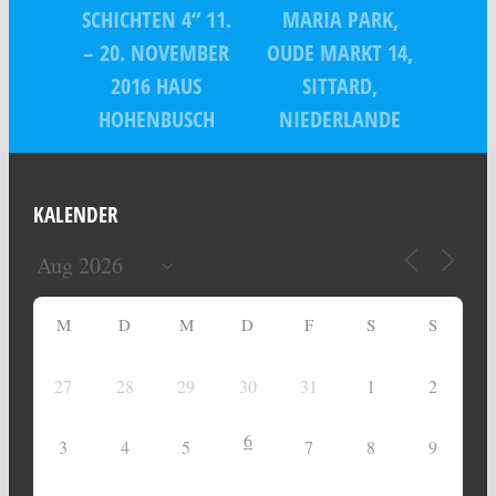
SCHICHTEN 4“ 11.
MARIA PARK,
– 20. NOVEMBER
OUDE MARKT 14,
2016 HAUS
SITTARD,
HOHENBUSCH
NIEDERLANDE
KALENDER
M
D
M
D
F
S
S
27
28
29
30
31
1
2
6
3
4
5
7
8
9