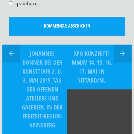
speichern.
JOHANNES
XPO KUNZFETTI
DONNER BEI DER
MMXV 14. 15. 16.
KUNSTTOUR 2. U.
17. MAI IN
3. MAI 2015_TAG
SITTARD/NL
DER OFFENEN
ATELIERS UND
GALERIEN IN DER
FREIZEIT-REGION
HEINSBERG