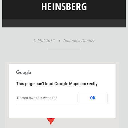
HEINSBERG
3. Mai 2015
•
Johannes Donner
This page can't load Google Maps correctly.
Atelier Donner
OK
Do you own this website?
Mühltalweg 23 - Wegberg
Veranstaltungen