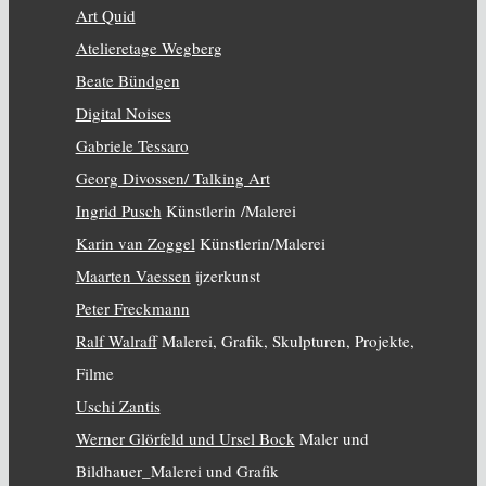
Art Quid
Atelieretage Wegberg
Beate Bündgen
Digital Noises
Gabriele Tessaro
Georg Divossen/ Talking Art
Ingrid Pusch
Künstlerin /Malerei
Karin van Zoggel
Künstlerin/Malerei
Maarten Vaessen
ijzerkunst
Peter Freckmann
Ralf Walraff
Malerei, Grafik, Skulpturen, Projekte,
Filme
Uschi Zantis
Werner Glörfeld und Ursel Bock
Maler und
Bildhauer_Malerei und Grafik