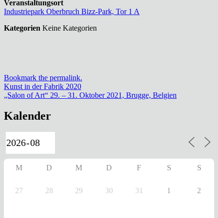
Veranstaltungsort
Industriepark Oberbruch Bizz-Park, Tor 1 A
Kategorien
Keine Kategorien
Bookmark the permalink.
Beitragsnavigation
Kunst in der Fabrik 2020
„Salon of Art“ 29. – 31. Oktober 2021, Brugge, Belgien
Kalender
M
D
M
D
F
S
S
27
28
29
30
31
1
2