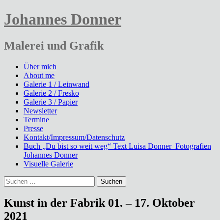
Johannes Donner
Malerei und Grafik
Menü
Zum
Über mich
Inhalt
About me
springen
Galerie 1 / Leinwand
Galerie 2 / Fresko
Galerie 3 / Papier
Newsletter
Termine
Presse
Kontakt/Impressum/Datenschutz
Buch „Du bist so weit weg“ Text Luisa Donner_Fotografien
Johannes Donner
Visuelle Galerie
Suchen
nach:
Kunst in der Fabrik 01. – 17. Oktober
2021