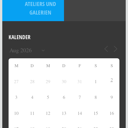
ATELIERS UND
GALERIEN
KALENDER
M
D
M
D
F
S
S
2
27
28
29
30
31
1
3
4
5
6
7
8
9
10
11
12
13
14
15
16