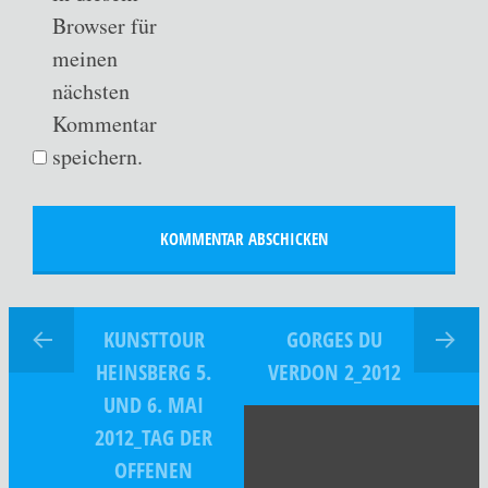
Browser für
meinen
nächsten
Kommentar
speichern.
KUNSTTOUR
GORGES DU
HEINSBERG 5.
VERDON 2_2012
UND 6. MAI
2012_TAG DER
OFFENEN