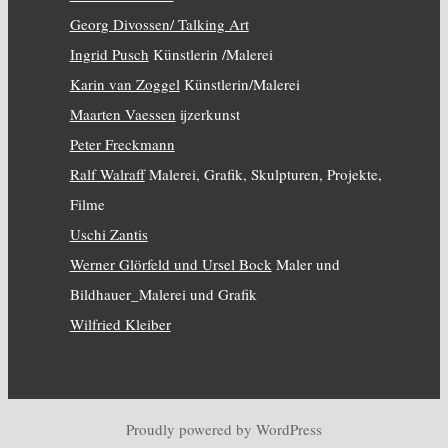
Georg Divossen/ Talking Art
Ingrid Pusch
Künstlerin /Malerei
Karin van Zoggel
Künstlerin/Malerei
Maarten Vaessen
ijzerkunst
Peter Freckmann
Ralf Walraff
Malerei, Grafik, Skulpturen, Projekte,
Filme
Uschi Zantis
Werner Glörfeld und Ursel Bock
Maler und
Bildhauer_Malerei und Grafik
Wilfried Kleiber
Proudly powered by WordPress