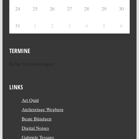
24
25
26
27
28
29
30
31
1
2
3
4
5
6
TERMINE
Keine Veranstaltungen
LINKS
Art Quid
Atelieretage Wegberg
Beate Bündgen
Digital Noises
Gabriele Tessaro