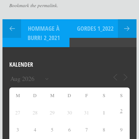
Bookmark the permalink.
HOMMAGE À
GORDES 1_2022
BURRI 2_2021
KALENDER
M
D
M
D
F
S
S
2
27
28
29
30
31
1
3
4
5
6
7
8
9