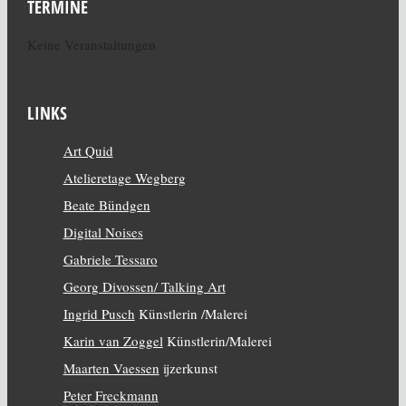
TERMINE
Keine Veranstaltungen
LINKS
Art Quid
Atelieretage Wegberg
Beate Bündgen
Digital Noises
Gabriele Tessaro
Georg Divossen/ Talking Art
Ingrid Pusch
Künstlerin /Malerei
Karin van Zoggel
Künstlerin/Malerei
Maarten Vaessen
ijzerkunst
Peter Freckmann