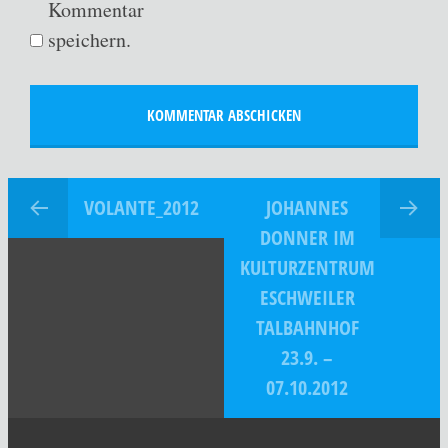
Kommentar
speichern.
VOLANTE_2012
JOHANNES
DONNER IM
KULTURZENTRUM
ESCHWEILER
TALBAHNHOF
23.9. –
07.10.2012