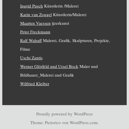
Ingrid Pusch
Künstlerin /Malerei
Karin van Zoggel
Künstlerin/Malerei
Maarten Vaessen
ijzerkunst
Peter Freckmann
Ralf Walraff
Malerei, Grafik, Skulpturen, Projekte,
Filme
Uschi Zantis
Werner Glörfeld und Ursel Bock
Maler und
Bildhauer_Malerei und Grafik
Wilfried Kleiber
Proudly powered by WordPress
Theme: Pictorico von
WordPress.com
.