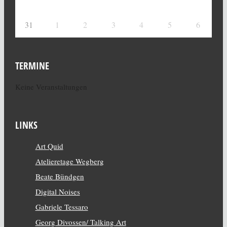
31
1
2
3
4
5
6
TERMINE
Keine Veranstaltungen
LINKS
Art Quid
Atelieretage Wegberg
Beate Bündgen
Digital Noises
Gabriele Tessaro
Georg Divossen/ Talking Art