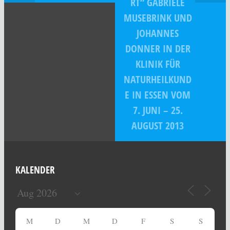
RT“ GABRIELE
MUSEBRINK UND
JOHANNES
DONNER IN DER
KLINIK FÜR
NATURHEILKUND
E IN ESSEN VOM
7. JUNI – 25.
AUGUST 2013
KALENDER
M
D
M
D
F
S
S