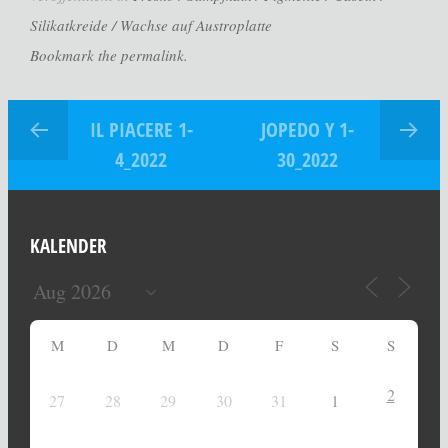
Silikatkreide / Wachse auf Austroplatte
Bookmark the permalink.
IL PIACERE 1-
JOPEDO Y 1-
4_2022
30_2022
KALENDER
M
D
M
D
F
S
S
2
27
28
29
30
31
1