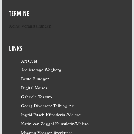
TERMINE
Keine Veranstaltungen
LINKS
Art Quid
Atelieretage Wegberg
Beate Bündgen
Digital Noises
Gabriele Tessaro
Georg Divossen/ Talking Art
Ingrid Pusch
Künstlerin /Malerei
Karin van Zoggel
Künstlerin/Malerei
Maarten Vaessen
ijzerkunst