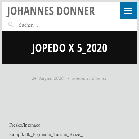
JOHANNES DONNER
JOPEDO X 5_2020
24. August 2020
•
Johannes Donner
Fresko/Intonaco_
Sumpfkalk_Pigmente_Tusche_Beize_