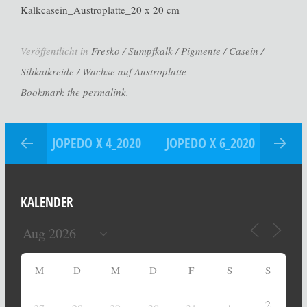
Kalkcasein_Austroplatte_20 x 20 cm
Veröffentlicht in
Fresko / Sumpfkalk / Pigmente / Casein /
Silikatkreide / Wachse auf Austroplatte
Bookmark the permalink.
JOPEDO X 4_2020
JOPEDO X 6_2020
KALENDER
M
D
M
D
F
S
S
2