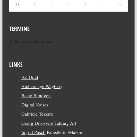
31
1
2
3
4
5
6
TERMINE
Keine Veranstaltungen
LINKS
Art Quid
Atelieretage Wegberg
Beate Bündgen
Digital Noises
Gabriele Tessaro
Georg Divossen/ Talking Art
Ingrid Pusch
Künstlerin /Malerei