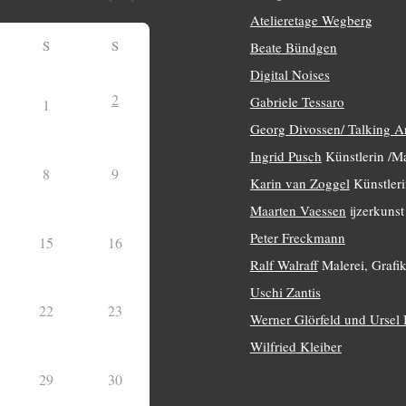
Atelieretage Wegberg
S
S
Beate Bündgen
Digital Noises
2
Gabriele Tessaro
1
Georg Divossen/ Talking A
Ingrid Pusch
Künstlerin /Ma
8
9
Karin van Zoggel
Künstleri
Maarten Vaessen
ijzerkunst
Peter Freckmann
15
16
Ralf Walraff
Malerei, Grafik
Uschi Zantis
22
23
Werner Glörfeld und Ursel
Wilfried Kleiber
29
30