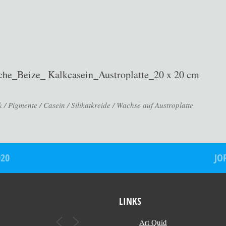
he_Beize_ Kalkcasein_Austroplatte_20 x 20 cm
 / Pigmente / Casein / Silikatkreide / Wachse auf Austroplatte
020
JO
LINKS
Art Quid