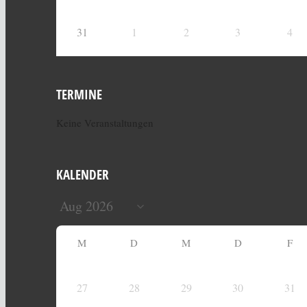
31
1
2
3
4
TERMINE
Keine Veranstaltungen
KALENDER
M
D
M
D
F
27
28
29
30
31