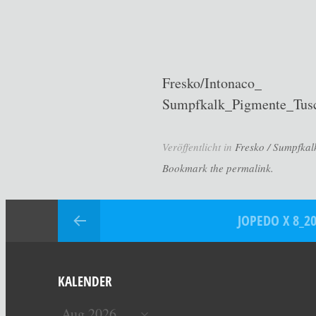
Fresko/Intonaco_
Sumpfkalk_Pigmente_Tusc
Veröffentlicht in
Fresko / Sumpfkalk
Bookmark the permalink.
JOPEDO X 8_2
KALENDER