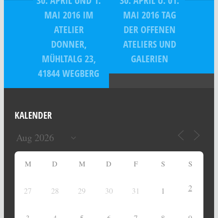
30. APRIL UND 1.
30. APRIL U. 01.
MAI 2016 IM
MAI 2016 TAG
ATELIER
DER OFFENEN
DONNER,
ATELIERS UND
MÜHLTALG 23,
GALERIEN
41844 WEGBERG
KALENDER
M
D
M
D
F
S
S
2
27
28
29
30
31
1
3
4
5
6
7
8
9