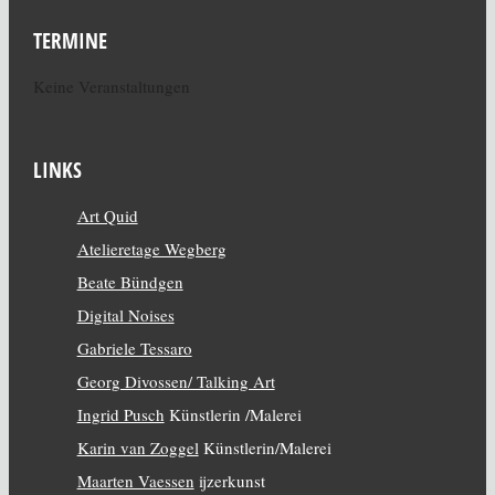
TERMINE
Keine Veranstaltungen
LINKS
Art Quid
Atelieretage Wegberg
Beate Bündgen
Digital Noises
Gabriele Tessaro
Georg Divossen/ Talking Art
Ingrid Pusch
Künstlerin /Malerei
Karin van Zoggel
Künstlerin/Malerei
Maarten Vaessen
ijzerkunst