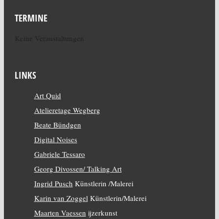
TERMINE
Keine Veranstaltungen
LINKS
Art Quid
Atelieretage Wegberg
Beate Bündgen
Digital Noises
Gabriele Tessaro
Georg Divossen/ Talking Art
Ingrid Pusch
Künstlerin /Malerei
Karin van Zoggel
Künstlerin/Malerei
Maarten Vaessen
ijzerkunst