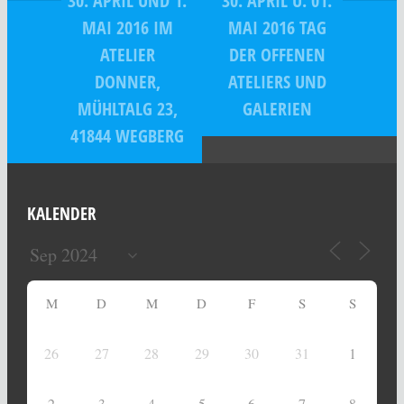
30. APRIL UND 1.
30. APRIL U. 01.
MAI 2016 IM
MAI 2016 TAG
ATELIER
DER OFFENEN
DONNER,
ATELIERS UND
MÜHLTALG 23,
GALERIEN
41844 WEGBERG
KALENDER
M
D
M
D
F
S
S
26
27
28
29
30
31
1
2
3
4
5
6
7
8