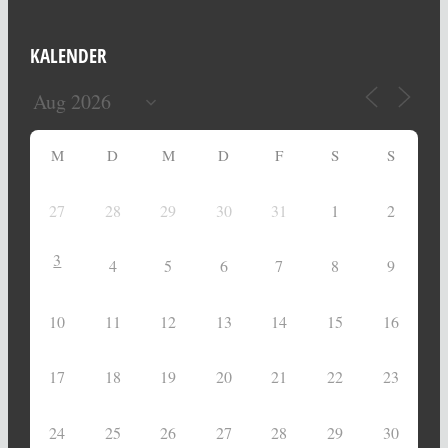
KALENDER
M
D
M
D
F
S
S
27
28
29
30
31
1
2
3
4
5
6
7
8
9
10
11
12
13
14
15
16
17
18
19
20
21
22
23
24
25
26
27
28
29
30