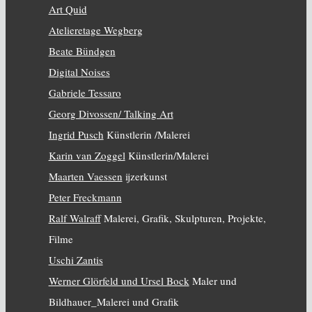
Art Quid
Atelieretage Wegberg
Beate Bündgen
Digital Noises
Gabriele Tessaro
Georg Divossen/ Talking Art
Ingrid Pusch
Künstlerin /Malerei
Karin van Zoggel
Künstlerin/Malerei
Maarten Vaessen
ijzerkunst
Peter Freckmann
Ralf Walraff
Malerei, Grafik, Skulpturen, Projekte,
Filme
Uschi Zantis
Werner Glörfeld und Ursel Bock
Maler und
Bildhauer_Malerei und Grafik