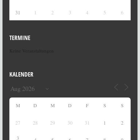
31
1
2
3
4
5
6
TERMINE
Keine Veranstaltungen
KALENDER
M
D
M
D
F
S
S
27
28
29
30
31
1
2
3
4
5
6
7
8
9