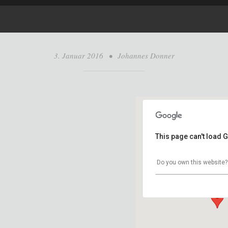
3. Januar 2016
•
Johannes Donner
This page can't load 
Haus Spiess
Do you own this website?
Franziskanerplat
Veranstaltungen