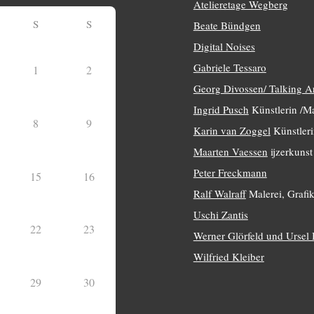
Atelieretage Wegberg
S
S
Beate Bündgen
Digital Noises
Gabriele Tessaro
1
2
Georg Divossen/ Talking A
Ingrid Pusch
Künstlerin /Ma
8
9
Karin van Zoggel
Künstleri
Maarten Vaessen
ijzerkunst
Peter Freckmann
15
16
Ralf Walraff
Malerei, Grafik
Uschi Zantis
22
23
Werner Glörfeld und Ursel
Wilfried Kleiber
29
30