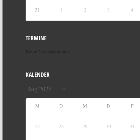
31
1
2
3
4
TERMINE
Keine Veranstaltungen
KALENDER
M
D
M
D
F
27
28
29
30
31