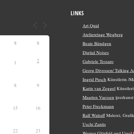
LINKS
Art Quid
Atelieretage Wegberg
S
S
Beate Bündgen
Digital Noises
2
Gabriele Tessaro
1
Georg Divossen/ Talking A
Ingrid Pusch
Künstlerin /Ma
8
9
Karin van Zoggel
Künstleri
Maarten Vaessen
ijzerkunst
Peter Freckmann
15
16
Ralf Walraff
Malerei, Grafik
Uschi Zantis
22
23
Werner Glörfeld und Ursel