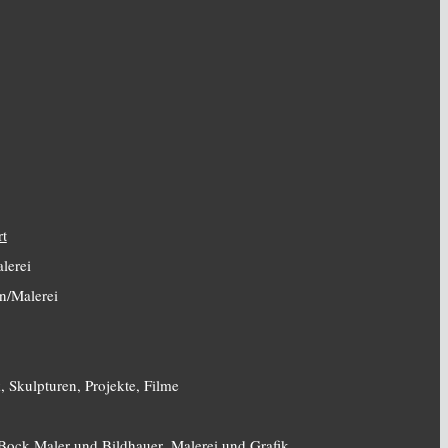
rt
lerei
n/Malerei
, Skulpturen, Projekte, Filme
 Bock
Maler und Bildhauer_Malerei und Grafik