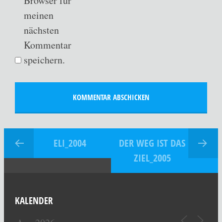
Browser für
meinen
nächsten
Kommentar
speichern.
ELI_2004
DER WEG IST DAS
ZIEL_2005
KALENDER