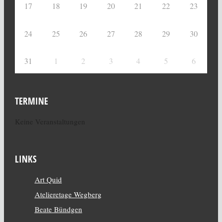
17
18
19
20
21
22
23
24
25
26
27
28
29
30
31
1
2
3
4
5
6
TERMINE
Keine Veranstaltungen
LINKS
Art Quid
Atelieretage Wegberg
Beate Bündgen