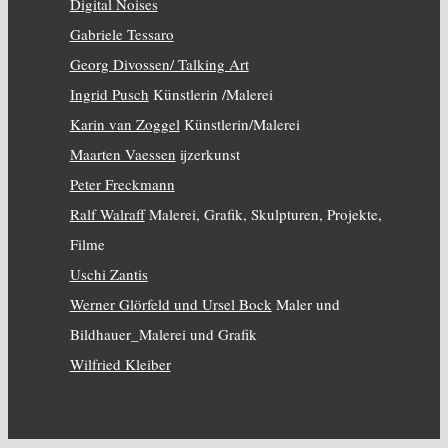
Digital Noises
Gabriele Tessaro
Georg Divossen/ Talking Art
Ingrid Pusch
Künstlerin /Malerei
Karin van Zoggel
Künstlerin/Malerei
Maarten Vaessen
ijzerkunst
Peter Freckmann
Ralf Walraff
Malerei, Grafik, Skulpturen, Projekte,
Filme
Uschi Zantis
Werner Glörfeld und Ursel Bock
Maler und
Bildhauer_Malerei und Grafik
Wilfried Kleiber