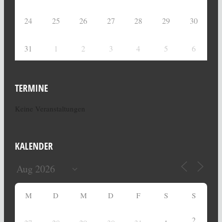
24
25
26
27
28
29
30
31
1
2
3
4
5
6
TERMINE
Keine Veranstaltungen
KALENDER
M
D
M
D
F
S
S
2