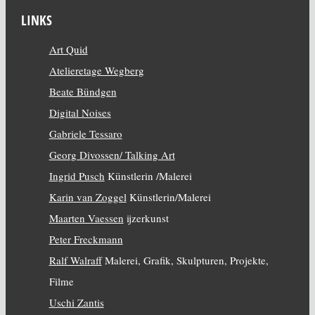
LINKS
Art Quid
Atelieretage Wegberg
Beate Bündgen
Digital Noises
Gabriele Tessaro
Georg Divossen/ Talking Art
Ingrid Pusch
Künstlerin /Malerei
Karin van Zoggel
Künstlerin/Malerei
Maarten Vaessen
ijzerkunst
Peter Freckmann
Ralf Walraff
Malerei, Grafik, Skulpturen, Projekte,
Filme
Uschi Zantis