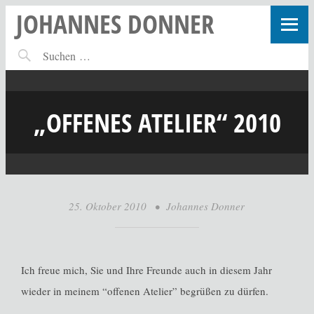
JOHANNES DONNER
„OFFENES ATELIER“ 2010
25. Oktober 2010
•
Johannes Donner
Ich freue mich, Sie und Ihre Freunde auch in diesem Jahr
wieder in meinem “offenen Atelier” begrüßen zu dürfen.