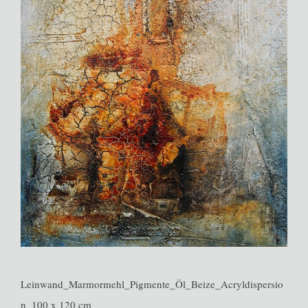
Leinwand_Marmormehl_Pigmente_Öl_Beize_Acryldispersio
n_100 x 120 cm