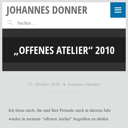
JOHANNES DONNER
„OFFENES ATELIER“ 2010
25. Oktober 2010
•
Johannes Donner
Ich freue mich, Sie und Ihre Freunde auch in diesem Jahr
wieder in meinem “offenen Atelier” begrüßen zu dürfen.