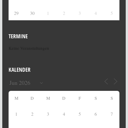
29
30
1
2
3
4
5
TERMINE
Keine Veranstaltungen
KALENDER
M
D
M
D
F
S
S
1
2
3
4
5
6
7