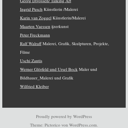
Georg Divossen/ Talking Art
Ingrid Pusch
Künstlerin /Malerei
Karin van Zoggel
Künstlerin/Malerei
Maarten Vaessen
ijzerkunst
Peter Freckmann
Ralf Walraff
Malerei, Grafik, Skulpturen, Projekte,
Filme
Uschi Zantis
Werner Glörfeld und Ursel Bock
Maler und
Bildhauer_Malerei und Grafik
Wilfried Kleiber
Proudly powered by WordPress
Theme: Pictorico von
WordPress.com
.