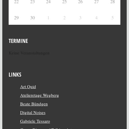
22
23
24
25
26
27
28
29
30
1
2
3
4
5
TERMINE
Keine Veranstaltungen
LINKS
Art Quid
Atelieretage Wegberg
Beate Bündgen
Digital Noises
Gabriele Tessaro