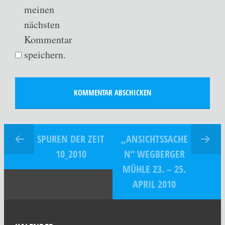
meinen
nächsten
Kommentar
speichern.
SPUREN DER ZEIT
„ANSICHTSSACHE
10_2010
N“ WEGBERGER
MÜHLE 23. – 25.
APRIL 2010