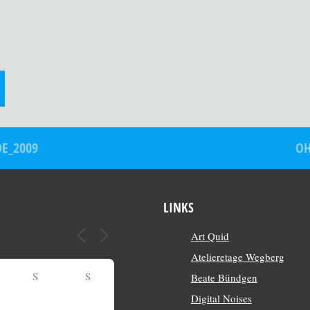
DE_2009
OH
LINKS
Art Quid
Atelieretage Wegberg
S
S
Beate Bündgen
Digital Noises