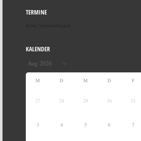
TERMINE
Keine Veranstaltungen
KALENDER
M
D
M
D
F
27
28
29
30
31
3
4
5
6
7