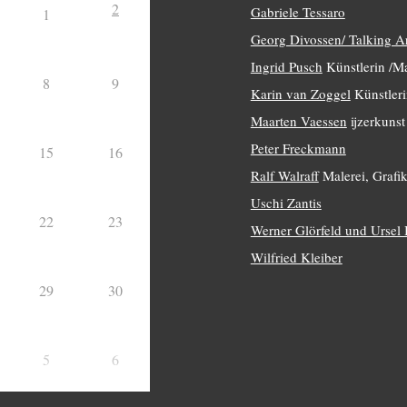
2
Gabriele Tessaro
1
Georg Divossen/ Talking A
Ingrid Pusch
Künstlerin /Ma
8
9
Karin van Zoggel
Künstleri
Maarten Vaessen
ijzerkunst
Peter Freckmann
15
16
Ralf Walraff
Malerei, Grafik
Uschi Zantis
22
23
Werner Glörfeld und Ursel
Wilfried Kleiber
29
30
5
6