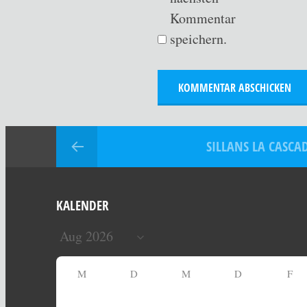
Kommentar
speichern.
SILLANS LA CASCA
KALENDER
M
D
M
D
F