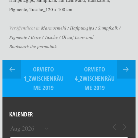
Haftputzgips, Sumpfkalk auf Leinwand, Kalkkasein,
Pigmente, Tusche_120 x 100 cm
Veröffentlicht in
Marmormehl / Haftputzgips / Sumpfkalk /
Pigmente / Beize / Tusche / Öl auf Leinwand
Bookmark the permalink.
ORVIETO
ORVIETO
1_ZWISCHENRÄU
4_ZWISCHENRÄU
ME 2019
ME 2019
KALENDER