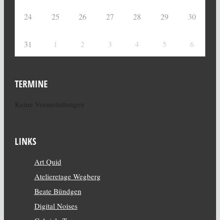
24
25
26
27
28
29
30
31
1
2
3
4
5
6
TERMINE
Keine Veranstaltungen
LINKS
Art Quid
Atelieretage Wegberg
Beate Bündgen
Digital Noises