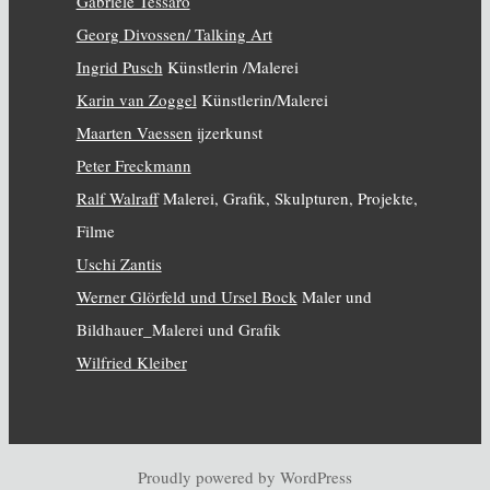
Gabriele Tessaro
Georg Divossen/ Talking Art
Ingrid Pusch
Künstlerin /Malerei
Karin van Zoggel
Künstlerin/Malerei
Maarten Vaessen
ijzerkunst
Peter Freckmann
Ralf Walraff
Malerei, Grafik, Skulpturen, Projekte,
Filme
Uschi Zantis
Werner Glörfeld und Ursel Bock
Maler und
Bildhauer_Malerei und Grafik
Wilfried Kleiber
Proudly powered by WordPress