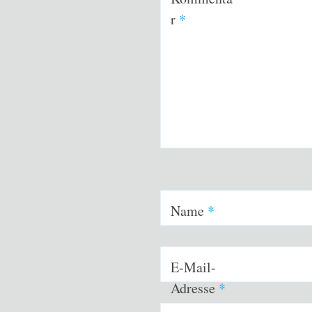
r
*
Name
*
E-Mail-
Adresse
*