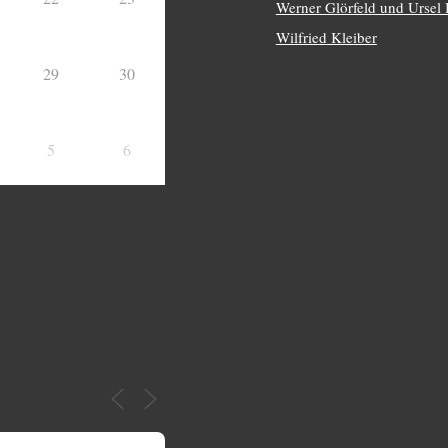
Werner Glörfeld und Ursel
Wilfried Kleiber
29
30
5
6