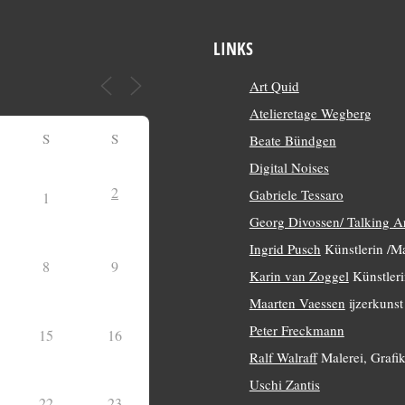
LINKS
Art Quid
Atelieretage Wegberg
S
S
Beate Bündgen
Digital Noises
2
Gabriele Tessaro
1
Georg Divossen/ Talking A
Ingrid Pusch
Künstlerin /Ma
8
9
Karin van Zoggel
Künstleri
Maarten Vaessen
ijzerkunst
Peter Freckmann
15
16
Ralf Walraff
Malerei, Grafik
Uschi Zantis
22
23