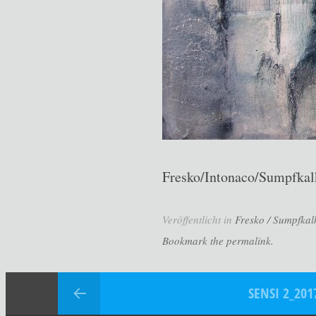
Fresko/Intonaco/Sumpfka
Veröffentlicht in
Fresko / Sumpfkalk
Bookmark the permalink.
SENSI 2_201