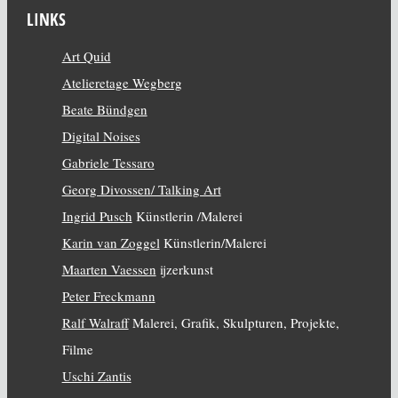
LINKS
Art Quid
Atelieretage Wegberg
Beate Bündgen
Digital Noises
Gabriele Tessaro
Georg Divossen/ Talking Art
Ingrid Pusch
Künstlerin /Malerei
Karin van Zoggel
Künstlerin/Malerei
Maarten Vaessen
ijzerkunst
Peter Freckmann
Ralf Walraff
Malerei, Grafik, Skulpturen, Projekte,
Filme
Uschi Zantis