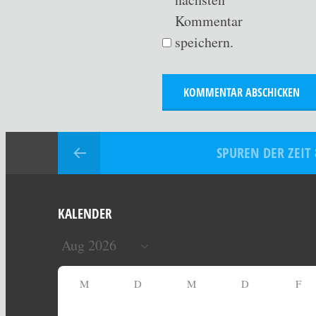
Kommentar
speichern.
SPUREN DER ZEIT 
KALENDER
M
D
M
D
F