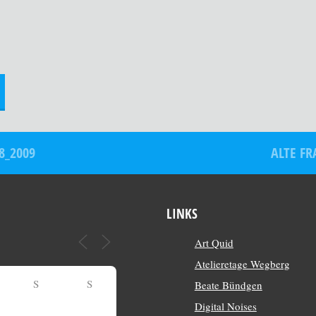
8_2009
ALTE FR
LINKS
Art Quid
Atelieretage Wegberg
S
S
Beate Bündgen
Digital Noises