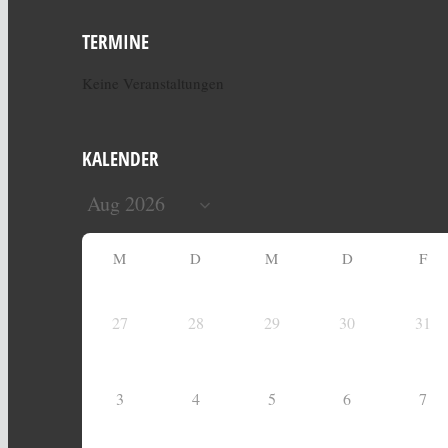
TERMINE
Keine Veranstaltungen
KALENDER
M
D
M
D
F
27
28
29
30
31
3
4
5
6
7