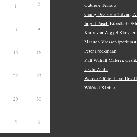
2
Gabriele Tessaro
1
Georg Divossen/ Talking A
Ingrid Pusch
Künstlerin /Ma
8
9
Karin van Zoggel
Künstleri
Maarten Vaessen
ijzerkunst
Peter Freckmann
15
16
Ralf Walraff
Malerei, Grafik
Uschi Zantis
22
23
Werner Glörfeld und Ursel
Wilfried Kleiber
29
30
5
6